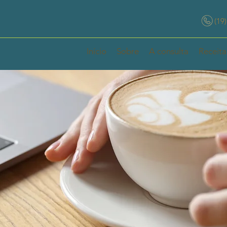
(19
Início
Sobre
A consulta
Receita