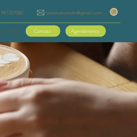
) 981327080
laisamatosnutri@gmail.com
Contato
Agendamento
s
Blog