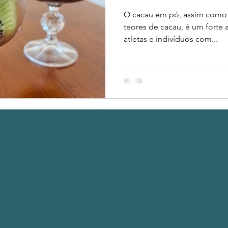
O cacau em pó, assim como 
teores de cacau, é um forte aliado na rotina alimentar dos
atletas e indivíduos com...