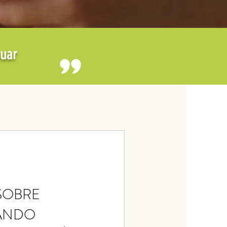
nuar
 SOBRE
TANDO