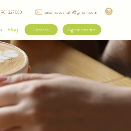
) 981327080
laisamatosnutri@gmail.com
Contato
Agendamento
s
Blog