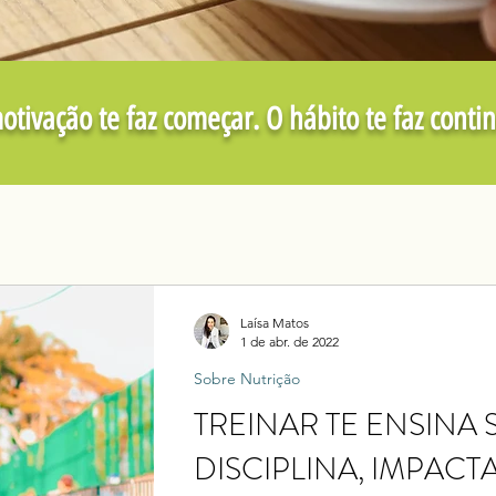
otivação te faz começar. O hábito te faz conti
Laísa Matos
1 de abr. de 2022
Sobre Nutrição
TREINAR TE ENSINA
DISCIPLINA, IMPAC