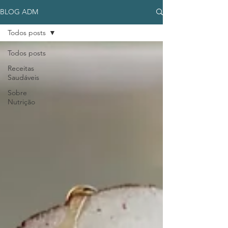
BLOG ADM
Todos posts
Todos posts
Receitas
Saudáveis
Sobre
Nutrição