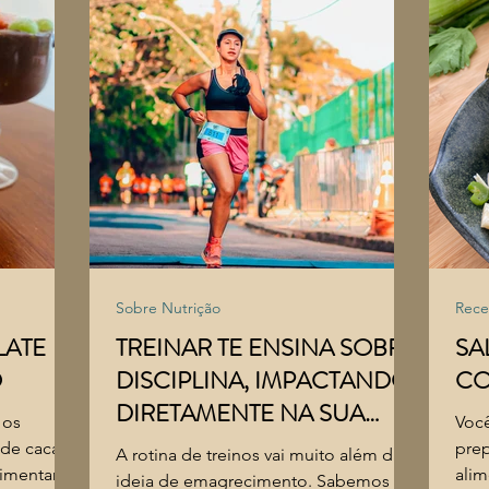
Sobre Nutrição
Rece
LATE
TREINAR TE ENSINA SOBRE
SA
O
DISCIPLINA, IMPACTANDO
CO
DIRETAMENTE NA SUA
 os
Você
CONSTÂNCIA E ADESÃO
 de cacau,
prep
A rotina de treinos vai muito além da
AO TRATAMENTO
limentar
alim
ideia de emagrecimento. Sabemos o