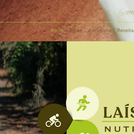
(19
Início
Sobre
A consulta
Receita