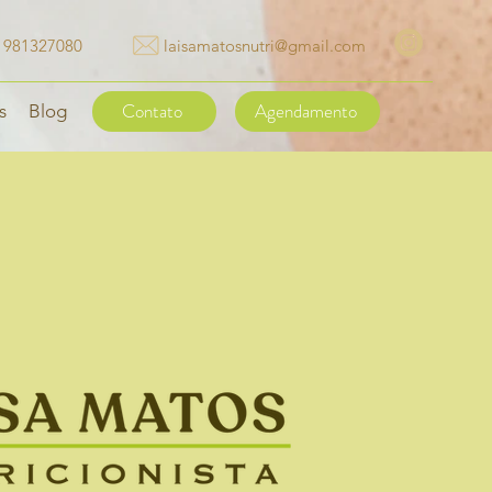
) 981327080
laisamatosnutri@gmail.com
Contato
Agendamento
s
Blog