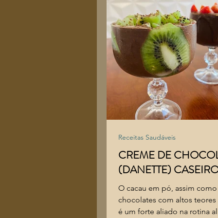
Receitas Saudáveis
CREME DE CHOCO
(DANETTE) CASEIR
O cacau em pó, assim como
chocolates com altos teores
é um forte aliado na rotina a