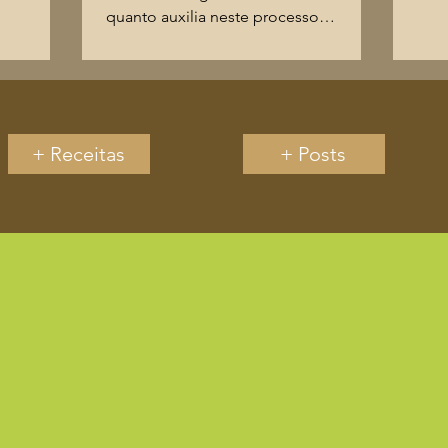
..
e fl
quanto auxilia neste processo
aumentando o gasto calórico e o...
+ Receitas
+ Posts