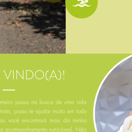
 VINDO(A)!
rimeiro passo na busca de uma vida
nista, posso te ajudar muito em todo
bas você encontrará mais da minha
re o acompanhamento nutricional. Não