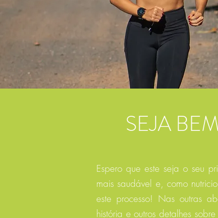
SEJA BEM
Espero que este seja o seu p
mais saudável e, como nutricio
este processo! Nas outras a
história e outros detalhes sob