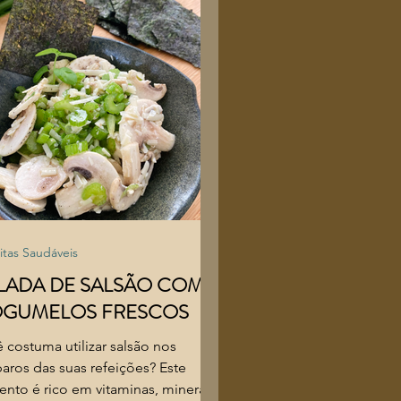
itas Saudáveis
LADA DE SALSÃO COM
GUMELOS FRESCOS
 costuma utilizar salsão nos
aros das suas refeições? Este
ento é rico em vitaminas, minerais