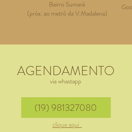
Bairro Sumaré
Goo
(próx. ao metrô da V.Madalena)
AGENDAMENTO
via whastapp
(19) 981327080
clique aqui