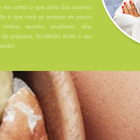
 me contar o que acha dos assuntos
stão é que você se arrisque um pouco
minhas receitas saudáveis, elas
de preparar, facilitarão muito o seu
teúdo!